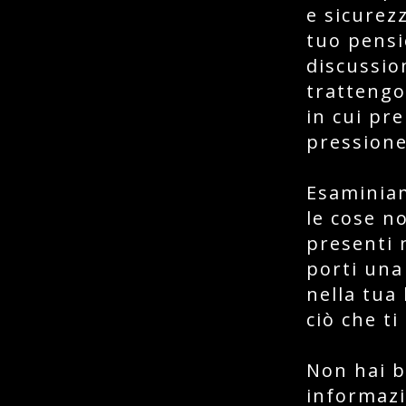
e sicurezz
tuo pensi
discussio
trattengo
in cui pre
pressione
Esaminia
le cose n
presenti 
porti una
nella tua
ciò che t
Non hai b
informazi