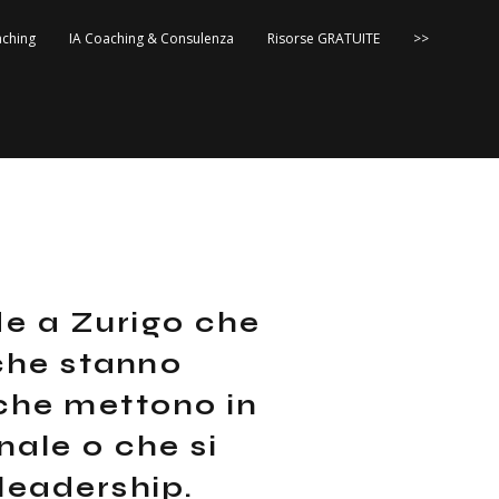
ching
IA Coaching & Consulenza
Risorse GRATUITE
>>
e a Zurigo che
 che stanno
 che mettono in
nale o che si
leadership.