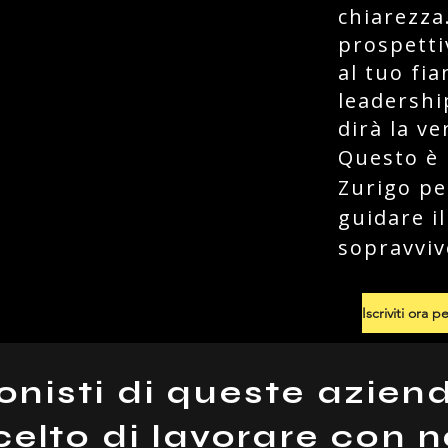
chiarezza
prospetti
al tuo fi
leadership
dirà la ve
Questo è 
Zurigo pe
guidare i
sopravviv
onisti di queste azie
celto di lavorare con n