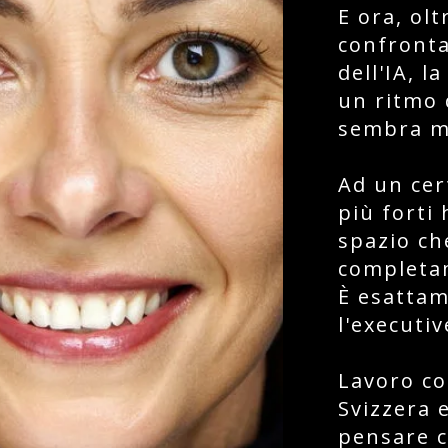
E ora, olt
confronta
dell'IA, l
un ritmo
sembra ma
Ad un cer
più forti
spazio ch
completam
È esattam
l'executi
Lavoro co
Svizzera 
pensare c