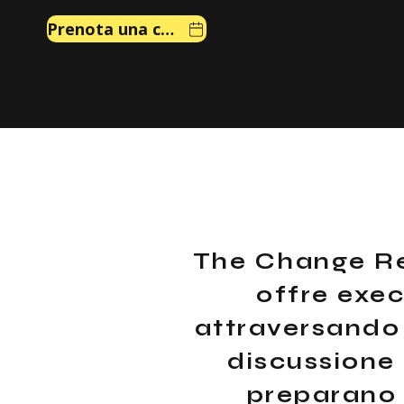
Prenota una chiamata
The Change Re
offre exec
attraversando 
discussione 
preparano 