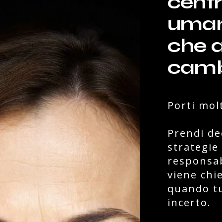
centr
umano
che a
cam
Porti molt
Prendi de
strategie 
responsab
viene chi
quando tu
incerto.