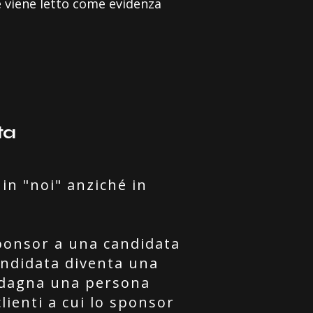
e viene letto come evidenza
ta
in "noi" anziché in
ponsor a una candidata
andidata diventa una
uadagna una persona
clienti a cui lo sponsor