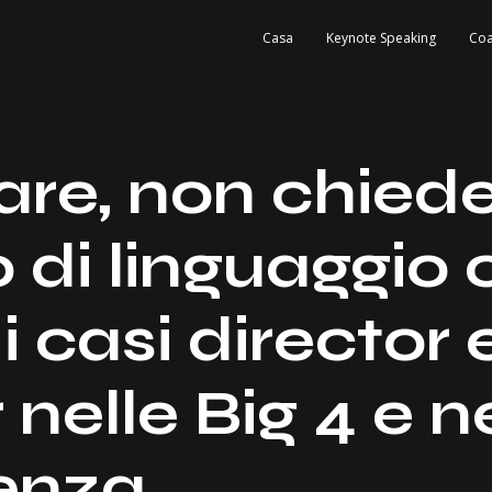
Casa
Keynote Speaking
Coa
re, non chieder
di linguaggio 
i casi director 
 nelle Big 4 e n
enza