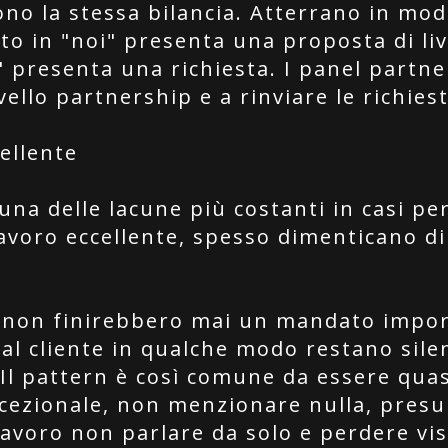
ono la stessa bilancia. Atterrano in m
o in "noi" presenta una proposta di liv
 presenta una richiesta. I panel partne
ello partnership e a rinviare le richiest
cellente
una delle lacune più costanti in casi per
voro eccellente, spesso dimenticano di 
he non finirebbero mai un mandato impo
al cliente in qualche modo restano silen
Il pattern è così comune da essere quasi
ezionale, non menzionare nulla, presum
 lavoro non parlare da solo e perdere vis