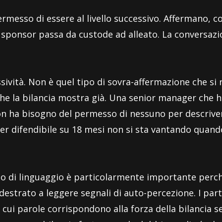
rmesso di essere al livello successivo. Affermano, c
llo sponsor passa da custode ad alleato. La conversaz
vità. Non è quel tipo di sovra-affermazione che si r
 la bilancia mostra già. Una senior manager che ha 
on ha bisogno del permesso di nessuno per descriver
er difendibile su 18 mesi non si sta vantando quando
bio di linguaggio è particolarmente importante perch
destrato a leggere segnali di auto-percezione. I par
 cui parole corrispondono alla forza della bilancia 