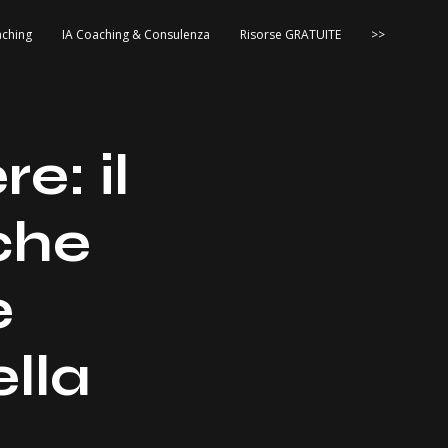
ching
IA Coaching & Consulenza
Risorse GRATUITE
>>
e: il
che
e
ella