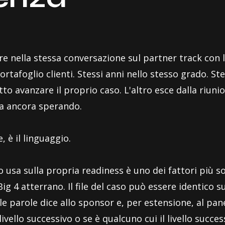
 nella stessa conversazione sul partner track con la
ortafoglio clienti. Stessi anni nello stesso grado. S
tto avanzare il proprio caso. L'altro esce dalla ri
ta ancora sperando.
e, è il linguaggio.
o usa sulla propria readiness è uno dei fattori più so
ig 4 atterrano. Il file del caso può essere identico sul
e parole dice allo sponsor e, per estensione, al pan
vello successivo o se è qualcuno cui il livello succe