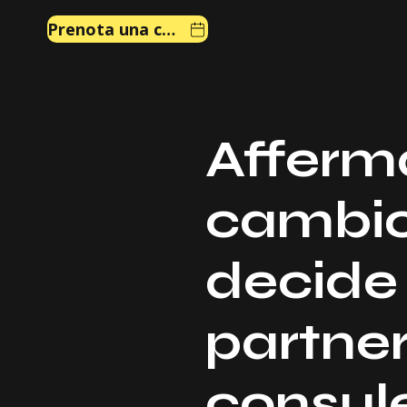
Prenota una chiamata
Afferma
cambio 
decide 
partner
consul