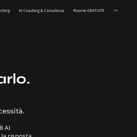
ching
IA Coaching & Consulenza
Risorse GRATUITE
>>
arlo.
cessità.
i AI
 la risposta