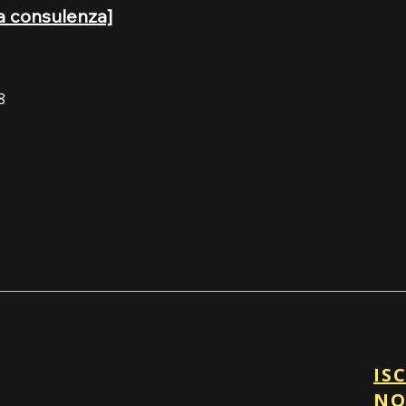
a consulenza]
8
IS
NO