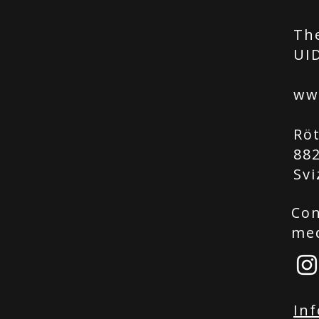
Th
UID
ww
Rö
88
Svi
Con
me
Inf