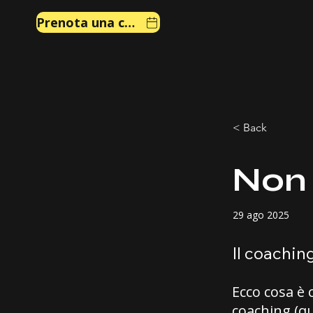
Prenota una chiamata
< Back
Non 
29 ago 2025
Il coachin
Ecco cosa è 
coaching (qua