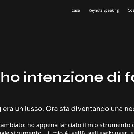
Casa
Keynote Speaking
Coa
ho intenzione di f
g era un lusso. Ora sta diventando una ne
cambiato: ho appena lanciato il mio strumento d
le strumento... il mio AI self!), agli early user, e