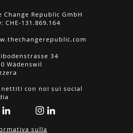
e Change Republic GmbH
: CHE-131.869.164
w.thechangerepublic.com
tibodenstrasse 34
20 Wädenswil
zzera
nettiti con noi sui social
dia
ormativa sulla