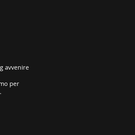
g avvenire
emo per
.