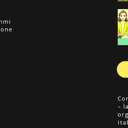
e
mmi
ione
Con
– l
org
Ita