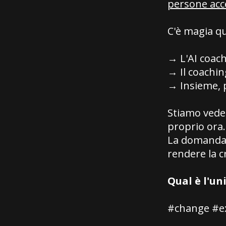
persone acce
C'è magia q
→ L'AI coach
→ Il coachi
→ Insieme, 
Stiamo vede
proprio ora.
La domanda n
rendere la cr
Qual è l'un
#change #ex