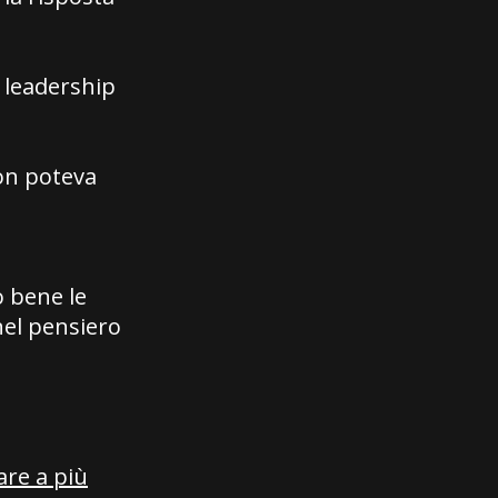
i leadership
non poteva
 bene le
 nel pensiero
dare a più