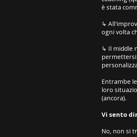
è stata com
↳ All'improv
ogni volta 
↳ Il middle 
permettersi
personalizza
Entrambe le
loro situazi
(ancora).
Vi sento di
No, non si t