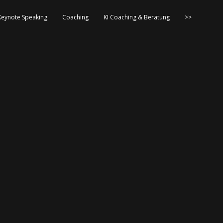
Keynote Speaking
Coaching
KI Coaching & Beratung
>>