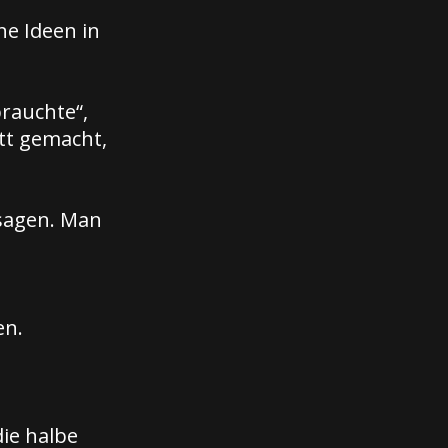
ne Ideen in
brauchte“,
utt gemacht,
 sagen. Man
en.
ie halbe