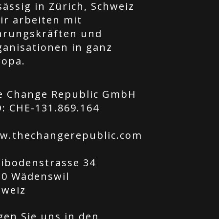
ässig in Zürich, Schweiz
ir arbeiten mit
hrungskräften und
ganisationen in ganz
ropa.
e Change Republic GmbH
: CHE-131.869.164
w.thechangerepublic.com
tibodenstrasse 34
20 Wädenswil
hweiz
gen Sie uns in den