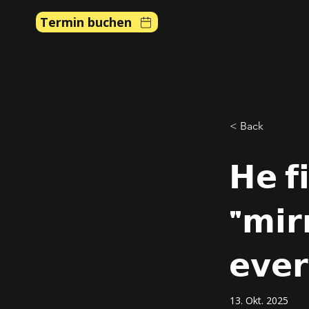
Termin buchen
< Back
𝗛𝗲 𝗳
"𝗺𝗶𝗿
𝗲𝘃𝗲𝗿
13. Okt. 2025