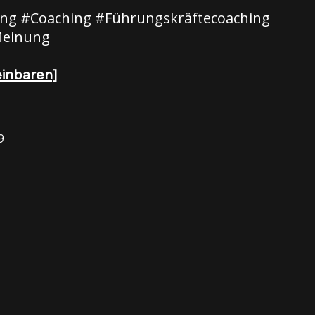
ng #Coaching #Führungskräftecoaching
Meinung
einbaren]
9