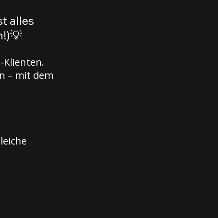
t alles
!)💡
-Klienten.
en – mit dem
leiche