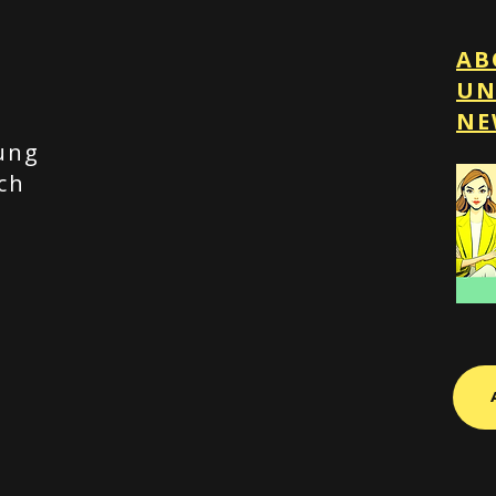
AB
UN
t
NE
ung
ch