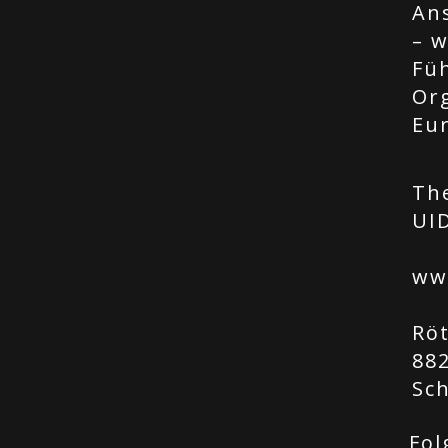
Ans
– w
Fü
Or
Eu
Th
UID
ww
Rö
88
Sc
Fol