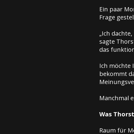
Ein paar Mon
Frage geste
„Ich dachte,
sagte Thorst
das funktion
Ich möchte 
bekommt dad
Meinungsve
Manchmal en
Was Thorst
Raum für Me