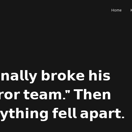
Home
𝗻𝗮𝗹𝗹𝘆 𝗯𝗿𝗼𝗸𝗲 𝗵𝗶𝘀
𝗿𝗼𝗿 𝘁𝗲𝗮𝗺." 𝗧𝗵𝗲𝗻
𝘆𝘁𝗵𝗶𝗻𝗴 𝗳𝗲𝗹𝗹 𝗮𝗽𝗮𝗿𝘁.