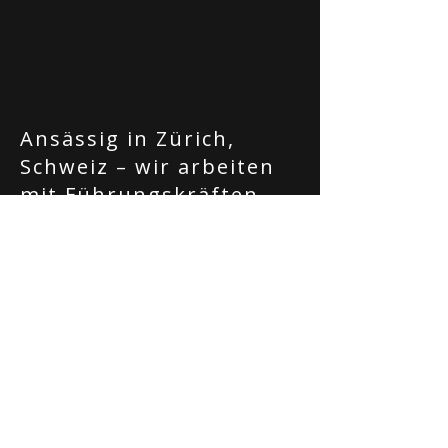
Ansässig in Zürich,
Schweiz – wir arbeiten
mit Führungskräften
und Organisationen in
ganz Europa.
The Change Republic GmbH
UID: CHE-131.869.164
www.thechangerepublic.co
m