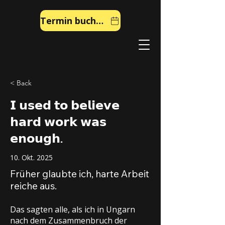
Termin buchen
< Back
𝗜 𝘂𝘀𝗲𝗱 𝘁𝗼 𝗯𝗲𝗹𝗶𝗲𝘃𝗲
𝗵𝗮𝗿𝗱 𝘄𝗼𝗿𝗸 𝘄𝗮𝘀
𝗲𝗻𝗼𝘂𝗴𝗵.
10. Okt. 2025
Früher glaubte ich, harte Arbeit
reiche aus.
Das sagten alle, als ich in Ungarn
nach dem Zusammenbruch der