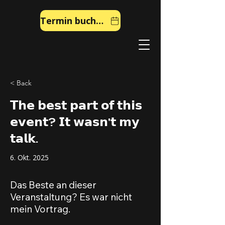
Termin buchen
< Back
𝗧𝗵𝗲 𝗯𝗲𝘀𝘁 𝗽𝗮𝗿𝘁 𝗼𝗳 𝘁𝗵𝗶𝘀
𝗲𝘃𝗲𝗻𝘁? 𝗜𝘁 𝘄𝗮𝘀𝗻'𝘁 𝗺𝘆
𝘁𝗮𝗹𝗸.
6. Okt. 2025
Das Beste an dieser
Veranstaltung? Es war nicht
mein Vortrag.